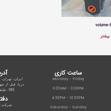
volume-
بیشتر
ساعت کاری
آدر
Monday - Friday:
ایران، تهران، 
دریا، قبل از چها
11:00AM - 3:00PM
185، طبقه 4، واحد 8
دفتر
4:30PM - 10:00PM
شرکت غز
Saturday - Sunday: