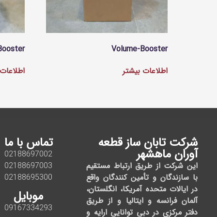
Booster
Volume-Booster
اطلاعات بیشتر
اطلاعات 
شرکت تابان ساز قطعه
تماس با ما
آوران ماهشهر
02188697002
این شرکت از طریق ارتباط مستقیم
02188697003
با سازندگان و تأمین کنندگان واقع
02188695300
در ایالات متحده آمریکا، انگلستان،
موبایل
آلمان فرانسه و ایتالیا و از طریق
09167334293
دفتر مرکزی در دبی توانایی ارایه و