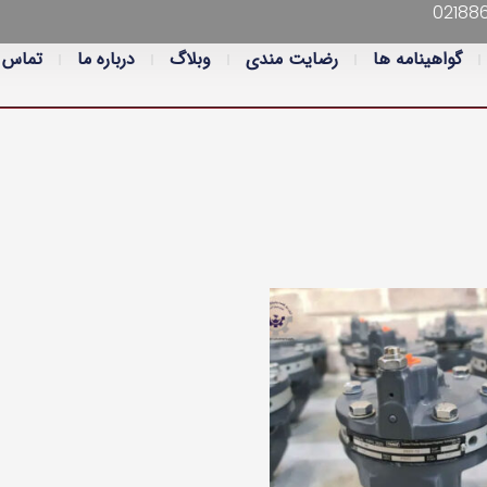
02188
گواهینامه ها
رضایت مندی
وبلاگ
درباره ما
تماس ب