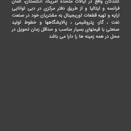
02188697
Monday
ایران،
02188695
-
تهران،
Friday:
سعادت
وبایل
آباد،
11:00AM
09167334
بلوار
-
دریا،
3:00PM
قبل
از
4:30PM
چهارراه
-
پاکنژاد،
10:00PM
پلاک
185،
Saturday
طبقه
-
4،
Sunday:
واحد
4:30PM
8
-
دفتر
10:00PM
دبی
شرکت
غزال