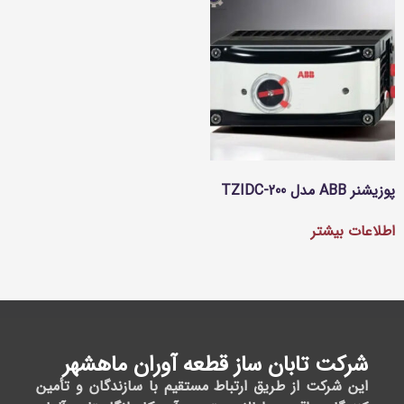
س با ما
ساعت
آدرس
نماد
کاری
ما
اعتماد
02188697