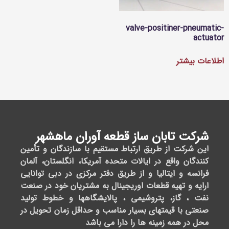
س با ما
ساعت
آدرس
نماد
کاری
ما
اعتماد
02188697
02188697
Monday
ایران،
02188695
-
تهران،
Friday:
سعادت
وبایل
آباد،
11:00AM
09167334
بلوار
-
دریا،
3:00PM
قبل