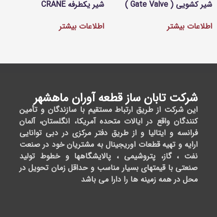
س با ما
ساعت
آدرس
نماد
کاری
ما
اعتماد
02188697
02188697
Monday
ایران،
02188695
-
تهران،
Friday:
سعادت
وبایل
آباد،
11:00AM
09167334
بلوار
-
دریا،
3:00PM
قبل
از
4:30PM
چهارراه
-
پاکنژاد،