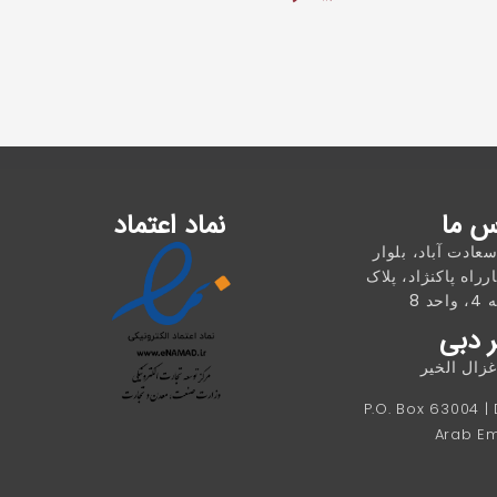
س ما
نماد اعتماد
سعادت آباد، بلوار
رراه پاکنژاد، پلاک
 دبی
ال الخیر
P.O. Box 63004 |
Arab Em