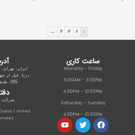
←
4
3
2
1
ساعت کاری
آدر
Monday - Friday:
ایران، تهران، 
دریا، قبل از چها
11:00AM - 3:00PM
185، طبقه 4، واحد 8
دفتر
4:30PM - 10:00PM
شرکت غز
Saturday - Sunday:
 Dubai | United
4:30PM - 10:00PM
irates