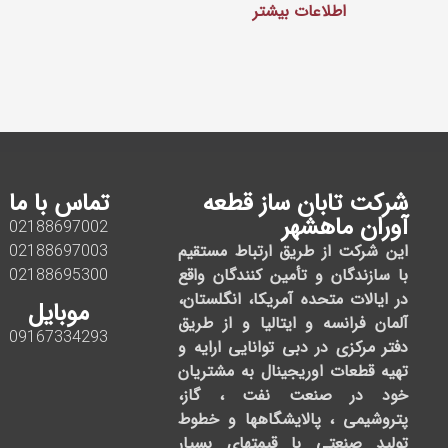
اطلاعات بیشتر
شرکت تابان ساز قطعه
تماس با ما
آوران ماهشهر
02188697002
این شرکت از طریق ارتباط مستقیم
02188697003
با سازندگان و تأمین کنندگان واقع
02188695300
در ایالات متحده آمریکا، انگلستان،
موبایل
آلمان فرانسه و ایتالیا و از طریق
09167334293
دفتر مرکزی در دبی توانایی ارایه و
تهیه قطعات اوریجینال به مشتریان
خود در صنعت نفت ، گاز،
پتروشیمی ، پالایشگاهها و خطوط
تولید صنعتی با قیمتهای بسیار