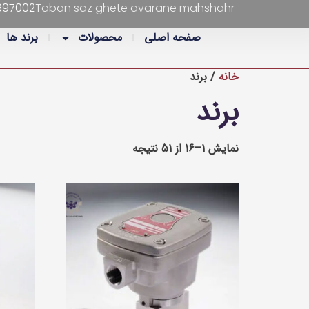
697002
Taban saz ghete avarane mahshahr
صفحه اصلی
محصولات
برند ها
خانه
/ برند
برند
نمایش 1–16 از 51 نتیجه