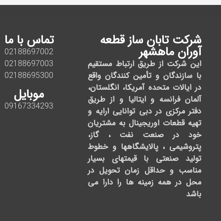
شرکت تابان ساز قطعه
تماس با ما
آوران ماهشهر
02188697002
این شرکت از طریق ارتباط مستقیم
02188697003
با سازندگان و تأمین کنندگان واقع
02188695300
در ایالات متحده آمریکا، انگلستان،
موبایل
آلمان فرانسه و ایتالیا و از طریق
09167334293
دفتر مرکزی در دبی توانایی ارایه و
تهیه قطعات اوریجینال به مشتریان
خود در صنعت نفت ، گاز،
پتروشیمی ، پالایشگاهها و خطوط
تولید صنعتی با قیمتهای بسیار
مناسب و حداقل زمان تحویل در
محل در همه زمینه ها را دارا می
باشد