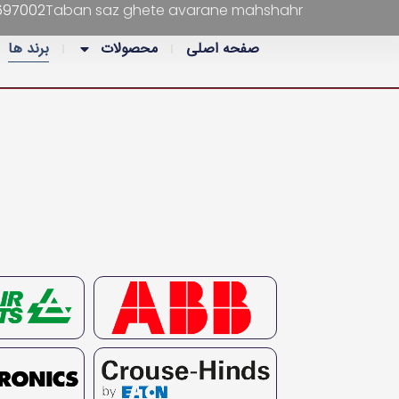
697002
Taban saz ghete avarane mahshahr
صفحه اصلی
محصولات
برند ها