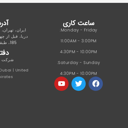
ساعت کاری
آدر
Monday - Friday:
ایران، تهران، 
دریا، قبل از چها
11:00AM - 3:00PM
185، طبقه 4، واحد 8
دفتر
4:30PM - 10:00PM
شرکت غز
Saturday - Sunday:
 Dubai | United
4:30PM - 10:00PM
irates