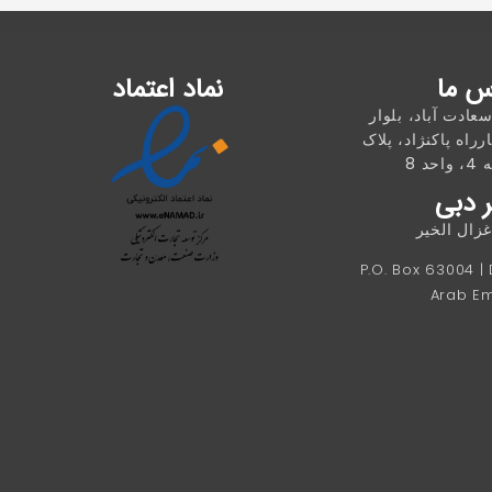
س ما
نماد اعتماد
سعادت آباد، بلوار
رراه پاکنژاد، پلاک
 دبی
ال الخیر
P.O. Box 63004 |
Arab Em